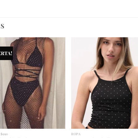
OS
ERTA!
$990
ROPA