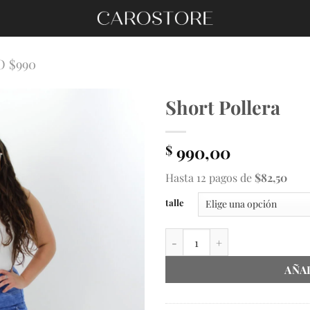
 $990
Short Pollera
990,00
$
Hasta 12 pagos de
$82,50
talle
Short Pollera cantidad
AÑA