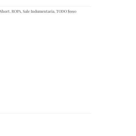
 Short
,
ROPA
,
Sale Indumentaria
,
TODO $990