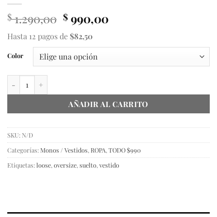
El
El
1.290,00
990,00
$
$
precio
precio
Hasta 12 pagos de
$82,50
original
actual
era:
es:
Color
$ 1.290,00.
$ 990,00.
Vestido Loose cantidad
AÑADIR AL CARRITO
SKU:
N/D
Categorías:
Monos / Vestidos
,
ROPA
,
TODO $990
Etiquetas:
loose
,
oversize
,
suelto
,
vestido