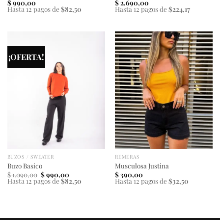
$
990,00
$
2.690,00
Hasta 12 pagos de
$82,50
Hasta 12 pagos de
$224,17
¡OFERTA!
BUZOS / SWEATER
REMERAS
Buzo Basico
Musculosa Justina
El
El
$
1.090,00
$
990,00
$
390,00
precio
precio
Hasta 12 pagos de
$82,50
Hasta 12 pagos de
$32,50
original
actual
era:
es:
$ 1.090,00.
$ 990,00.