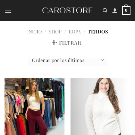
Saltar
al
0
contenido
INICIO
/
SHOP
/
ROPA
/
TEJIDOS
FILTRAR