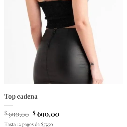
Top cadena
El
El
990,00
690,00
$
$
precio
precio
Hasta 12 pagos de
$57,50
original
actual