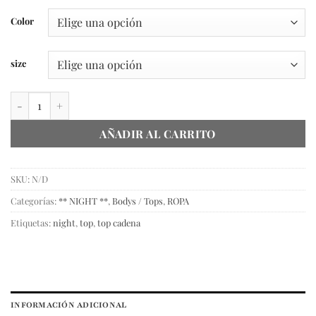
era:
es:
Color
$ 990,00.
$ 690,00.
size
Top cadena cantidad
AÑADIR AL CARRITO
SKU:
N/D
Categorías:
** NIGHT **
,
Bodys / Tops
,
ROPA
Etiquetas:
night
,
top
,
top cadena
INFORMACIÓN ADICIONAL