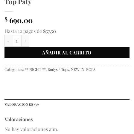
Top Paty
690,00
$
Hasta 12 pagos de
$57,50
Top Paty cantidad
AÑADIR AL CARRITO
Categorías:
** NIGHT **
,
Bodys / Tops
,
NEW IN
,
ROPA
VALORACIONES (0)
Valoraciones
No hay valoraciones aún.