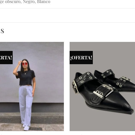
ige obscuro, Negro, Blanco
OS
ERTA!
¡OFERTA!