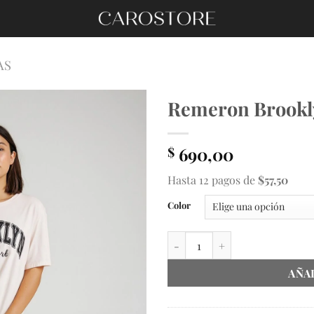
AS
Remeron Brookl
690,00
$
Hasta 12 pagos de
$57,50
Color
Remeron Brooklyn cantidad
AÑA