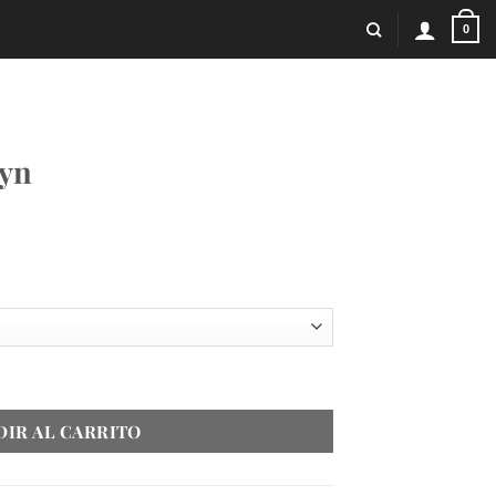
0
yn
DIR AL CARRITO