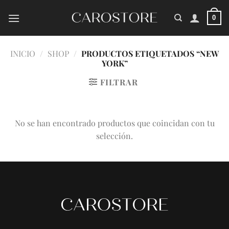
Saltar
al
0
contenido
INICIO
/
SHOP
/
PRODUCTOS ETIQUETADOS “NEW
YORK”
FILTRAR
No se han encontrado productos que coincidan con tu
selección.