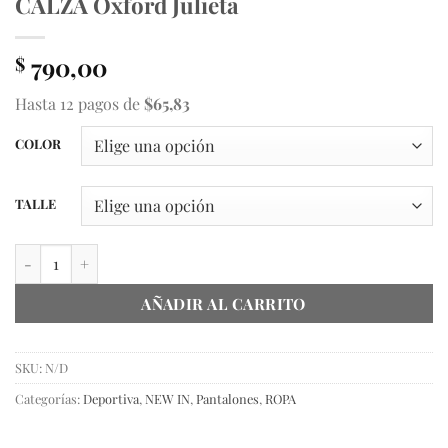
CALZA Oxford Julieta
790,00
$
Hasta 12 pagos de
$65,83
COLOR
TALLE
CALZA Oxford Julieta cantidad
AÑADIR AL CARRITO
SKU:
N/D
Categorías:
Deportiva
,
NEW IN
,
Pantalones
,
ROPA