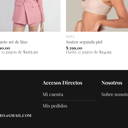
ROPA
nto set de lino
Sosten segunda piel
90,00
$
299,00
 12 pagos de
$207,50
Hasta 12 pagos de
$24,92
Accesos Directos
Nosotros
Mi cuenta
Sobre nosot
Mis pedidos
EO@GMAIL.COM