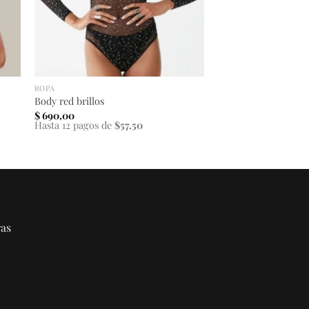
ROPA
Body red brillos
$
690,00
Hasta 12 pagos de
$57,50
ras