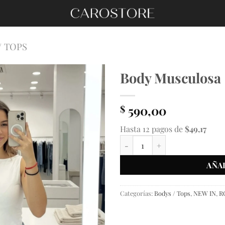
/ TOPS
Body Musculosa
590,00
$
Hasta 12 pagos de
$49,17
Body Musculosa cantidad
AÑA
Categorías:
Bodys / Tops
,
NEW IN
,
R