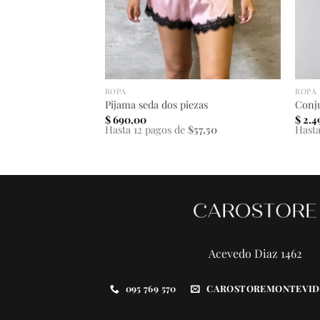
ROPA
ROPA
Pijama seda dos piezas
Conju
El
0
$
690,00
$
2.4
precio
$57,50
Hasta 12 pagos de
$57,50
Hasta
actual
es:
.
$ 690,00.
Acevedo Diaz 1462
095 769 570
CAROSTOREMONTEVID