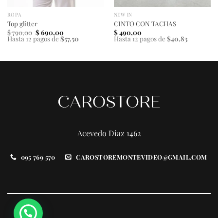
ROPA
NEW IN
Top glitter
CINTO CON TACHAS
El
El
$
790,00
$
690,00
$
490,00
precio
precio
Hasta 12 pagos de
$57,50
Hasta 12 pagos de
$40,83
original
actual
era:
es:
$ 790,00.
$ 690,00.
Acevedo Diaz 1462
095 769 570
CAROSTOREMONTEVIDEO@GMAIL.COM