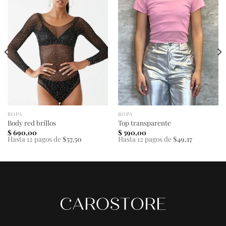
ROPA
ROPA
Body red brillos
Top transparente
$
690,00
$
590,00
Hasta 12 pagos de
$57,50
Hasta 12 pagos de
$49,17