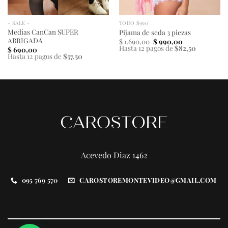
- SALE -
TODO $990
Medias CanCan SUPER
Pijama de seda 3 piezas
ABRIGADA
El
El
$
1.690,00
$
990,00
precio
precio
Hasta 12 pagos de
$82,50
$
690,00
original
actual
Hasta 12 pagos de
$57,50
era:
es:
$ 1.690,00.
$ 990,00.
Acevedo Diaz 1462
095 769 570
CAROSTOREMONTEVIDEO@GMAIL.COM