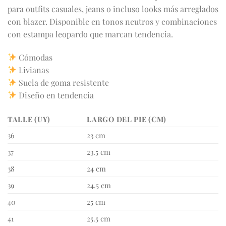
para outfits casuales, jeans o incluso looks más arreglados
con blazer. Disponible en tonos neutros y combinaciones
con estampa leopardo que marcan tendencia.
Cómodas
Livianas
Suela de goma resistente
Diseño en tendencia
TALLE (UY)
LARGO DEL PIE (CM)
36
23 cm
37
23.5 cm
38
24 cm
39
24.5 cm
40
25 cm
41
25.5 cm