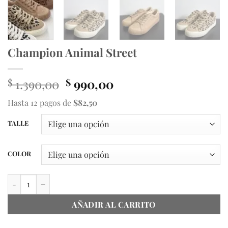
Champion Animal Street
El
El
1.390,00
990,00
$
$
precio
precio
Hasta 12 pagos de
$82,50
original
actual
era:
es:
TALLE
$ 1.390,00.
$ 990,00.
COLOR
Champion Animal Street cantidad
AÑADIR AL CARRITO