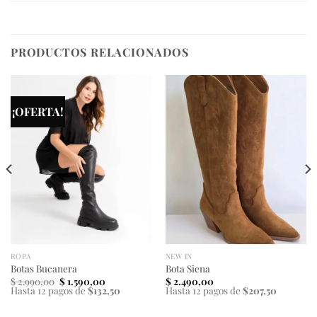
PRODUCTOS RELACIONADOS
¡OFERTA!
ROPA
NEW IN
Botas Bucanera
Bota Siena
El
El
$
2.990,00
$
1.590,00
$
2.490,00
precio
precio
Hasta 12 pagos de
$132,50
Hasta 12 pagos de
$207,50
original
actual
era:
es: