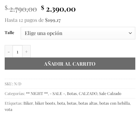
El
El
2.790,00
2.390,00
$
$
precio
precio
Hasta 12 pagos de
$199,17
original
actual
era:
es:
Talle
$ 2.790,00.
$ 2.390,00.
Biker Boots caña alta cantidad
AÑADIR AL CARRITO
SKU:
N/D
Categorías:
** NIGHT **
,
- SALE -
,
Botas
,
CALZADO
,
Sale Calzado
Etiquetas:
Biker
,
biker boots
,
bota
,
botas
,
botas altas
,
botas con hebilla
,
vota