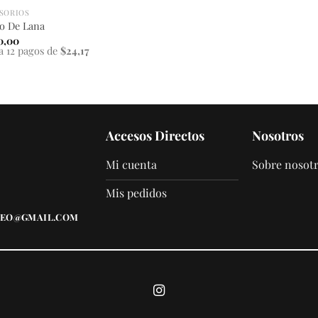
SORIOS
o De Lana
0,00
a 12 pagos de
$24,17
Accesos Directos
Nosotros
Mi cuenta
Sobre nosot
Mis pedidos
EO@GMAIL.COM