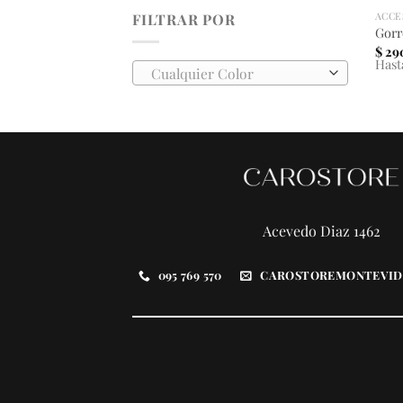
ACCE
FILTRAR POR
Gorr
$
29
Hast
Cualquier Color
Acevedo Diaz 1462
095 769 570
CAROSTOREMONTEVID