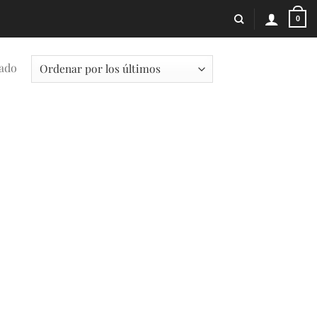
0
tado