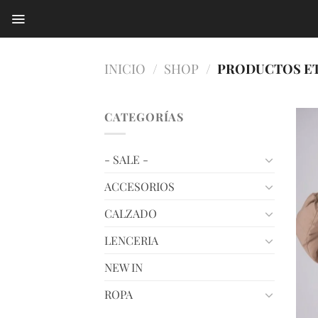
Saltar
al
contenido
INICIO
/
SHOP
/
PRODUCTOS ET
CATEGORÍAS
- SALE -
ACCESORIOS
CALZADO
LENCERIA
NEW IN
ROPA