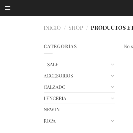
Saltar
al
contenido
INICIO
/
SHOP
/
PRODUCTOS ET
CATEGORÍAS
No s
- SALE -
ACCESORIOS
CALZADO
LENCERIA
NEW IN
ROPA