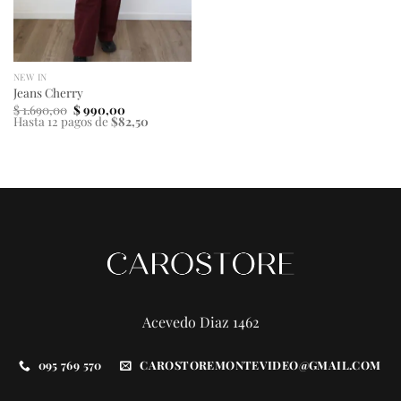
NEW IN
Jeans Cherry
El
El
$
1.690,00
$
990,00
precio
precio
Hasta 12 pagos de
$82,50
original
actual
era:
es:
$ 1.690,00.
$ 990,00.
Acevedo Diaz 1462
095 769 570
CAROSTOREMONTEVIDEO@GMAIL.COM