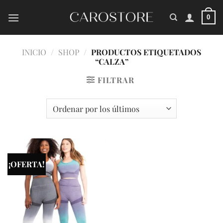
Saltar
al
0
contenido
INICIO
/
SHOP
/
PRODUCTOS ETIQUETADOS
“CALZA”
FILTRAR
¡OFERTA!